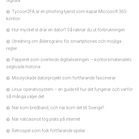
digitala
Tycoon2FA är en phishing-tjänst som kapar Microsoft 365-
konton
Hur mycket el drar en dator? Så räknar du ut förbrukningen
Utredning om åldersgräns för smartphones och möjliga
regler
Papperet som överlevde digitaliseringen — kontorsmaterialets
seglivade historia
Misslyckade datorprojekt som fortfarande fascinerar
Linux operativsystem – en guide till hur det fungerar och varför
så många väljer det
När kom bredband, och när kom det till Sverige?
När nätcasinot tog plats på internet
Retrospel som folk fortfarande spelar