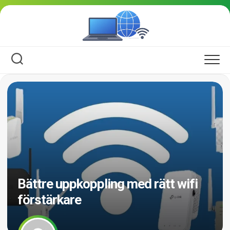
Skip
to
content
Bättre uppkoppling med rätt wifi
förstärkare