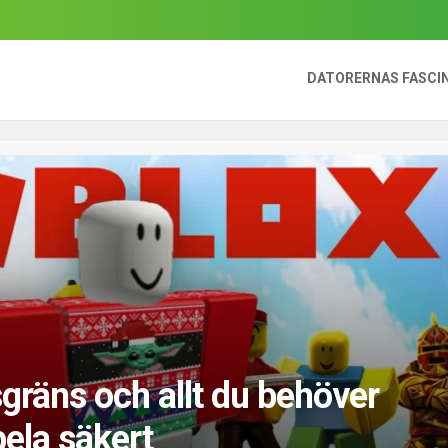
DATORERNAS FASCI
gräns och allt du behöver
pela säkert