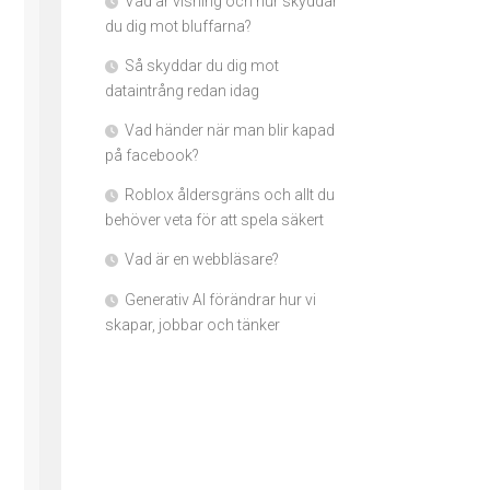
Vad är vishing och hur skyddar
du dig mot bluffarna?
Så skyddar du dig mot
dataintrång redan idag
Vad händer när man blir kapad
på facebook?
Roblox åldersgräns och allt du
behöver veta för att spela säkert
Vad är en webbläsare?
Generativ AI förändrar hur vi
skapar, jobbar och tänker