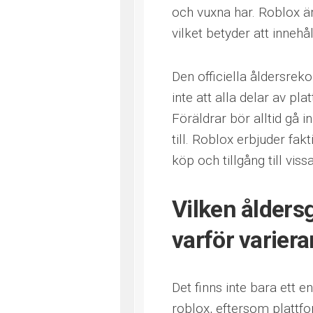
och vuxna har. Roblox är
vilket betyder att innehål
Den officiella åldersre
inte att alla delar av pl
Föräldrar bör alltid gå i
till. Roblox erbjuder fak
köp och tillgång till viss
Vilken ålders
varför variera
Det finns inte bara ett e
roblox, eftersom plattfo