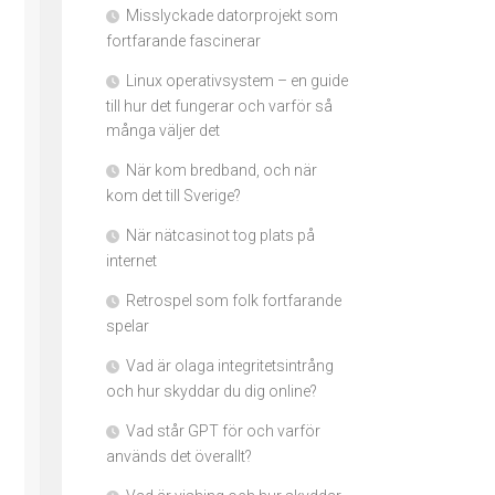
Misslyckade datorprojekt som
fortfarande fascinerar
Linux operativsystem – en guide
till hur det fungerar och varför så
många väljer det
När kom bredband, och när
kom det till Sverige?
När nätcasinot tog plats på
internet
Retrospel som folk fortfarande
spelar
Vad är olaga integritetsintrång
och hur skyddar du dig online?
Vad står GPT för och varför
används det överallt?