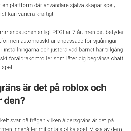
 en plattform där användare själva skapar spel,
let kan variera kraftigt.
kommendationen enligt PEGI är 7 år, men det betyder
attformen automatiskt är anpassade för sjuåringar.
n i inställningarna och justera vad barnet har tillgång
tiskt föräldrakontroller som låter dig begränsa chatt,
a spel.
gräns är det på roblox och
r den?
nkelt svar på frågan vilken åldersgräns är det på
rmen innehåller miljontals olika spel. Vissa av dem