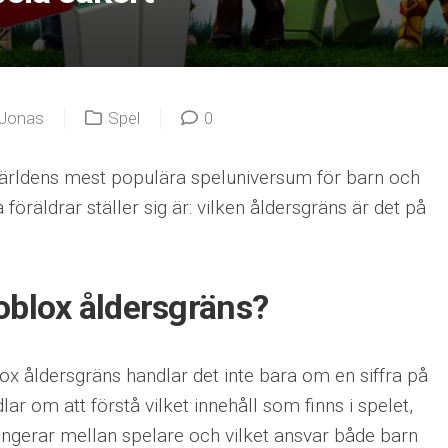
Jonas
Spel
0
 världens mest populära speluniversum för barn och
öräldrar ställer sig är: vilken åldersgräns är det på
oblox åldersgräns?
x åldersgräns handlar det inte bara om en siffra på
ar om att förstå vilket innehåll som finns i spelet,
gerar mellan spelare och vilket ansvar både barn